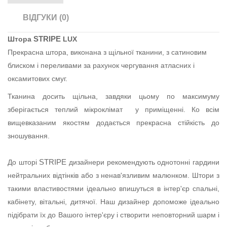
ВІДГУКИ (0)
STRIPE
Штора
LUX
Прекрасна штора, виконана з щільної тканини, з сатиновим
блиском і переливами за рахунок чергування атласних і
оксамитових смуг.
Тканина досить щільна, завдяки цьому по максимуму
зберігається теплий мікроклімат у приміщенні. Ко всім
вищевказаним якостям додається прекрасна стійкість до
зношування.
STRIPE
До шторі
дизайнери рекомендують однотонні гардини
нейтральних відтінків або з ненав'язливим малюнком. Штори з
такими властивостями ідеально впишуться в інтер'єр спальні,
кабінету, вітальні, дитячої. Наш дизайнер допоможе ідеально
підібрати їх до Вашого інтер'єру і створити неповторний шарм і