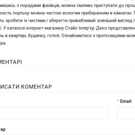
ившись з порадами фахівців, можна сміливо приступати до про
ність портьєр можна частою вологим прибиранням в кімнатах. 
ь зробити їх чистими і зберегти привабливий зовнішній вигляд 
ї. У каталозі інтернет-магазину Стайл Інтер'єр Деко представл
ь в квартирі, будинку, готелі. Ознайомитися з пропозиціями мож
ра.
МЕНТАРІ
ИСАТИ КОМЕНТАР
Email
тар