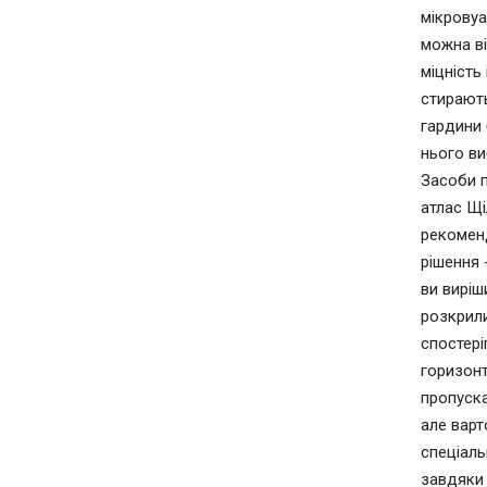
мікровуа
можна ві
міцність
стирають
гардини 
нього ви
Засоби п
атлас Щі
рекоменд
рішення 
ви виріш
розкрили
спостері
горизонт
пропуска
але варт
спеціаль
завдяки 