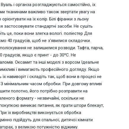
Вуаль і органза розгладжуються самостійно, їх
ими тканинами важливо також звертати увагу на
орієнтувати на їх колір. Білі фіранки з льону
ся застосовувати стандартні засоби. Не сушіть
іть це, поки вони злегка вологі. поліестер Для
мо 40 градусів, щоб не з'явилися складочки.
 ополіскування не залишилися розводи. Тафта, парча,
 градусів, якщо є принт - до 30⁰С. Не
аломів. Оксамит та інші моделі з ворсом Ідеальне
примхливі і вимагають професійного догляду. Якщо
їх навиворіт і складіть так, щоб вони в процесі не
 З мінімальним часом обробки. При довгому впливі
шити полотно, його потрібно розправити на
леного формату - незвичайні, оскільки не
покупкою виникає питання, як прати штори блекаут,
 При їх виробництві виконується обробка
дмінно підійдуть для спальної, дитячої кімнати
атурах, з великою потужністю віджиму.