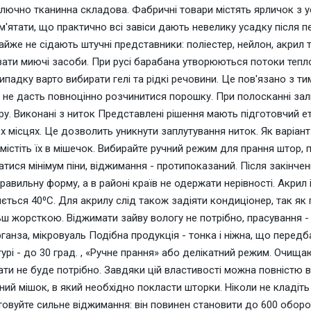
лючно тканинна складова. Фабричні товари містять ярличок з 
м'ятати, що практично всі завіси дають невелику усадку після 
айже не сідають штучні представники: поліестер, нейлон, акрил 
ати миючі засоби. При русі барабана утворюються потоки теплої
ипадку варто вибирати гелі та рідкі речовини. Це пов'язано з т
 не дасть повноцінно розчинитися порошку. При полосканні зал
у. Виконані з ниток Представлені рішення мають підготовчий ет
х місцях. Це дозволить уникнути заплутування ниток. Як варіант 
містіть їх в мішечок. Вибирайте ручний режим для прання штор, п
тися мінімум піни, віджимання - протипоказаний. Після закінче
равильну форму, а в районі країв не одержати нерівності. Акрил 
ється 40⁰С. Для акрилу слід також задіяти кондиціонер, так як 
ьш жорсткою. Віджимати зайву вологу не потрібно, прасування - 
рганза, мікровуаль Подібна продукція - тонка і ніжна, що передб
урі - до 30 град. , «Ручне прання» або делікатний режим. Очищ
ти не буде потрібно. Завдяки цій властивості можна повністю
ний мішок, в який необхідно покласти шторки. Ніколи не кладіт
овуйте сильне віджимання: він повинен становити до 600 оборот