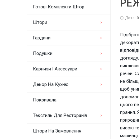
РЕ
Готові Комплекти Штор
Дата:
0
Штори
Підібрат
Гардини
декорати
відповід
Подушки
догляду.
виключит
Карнизи І Аксесуари
речей. С
не більш
Декор На Кухню
щоб уник
допомого
Покривала
цього пе
прання. 
Текстиль Для Ресторанів
природни
високі т
Штори На Замовлення
машинці 