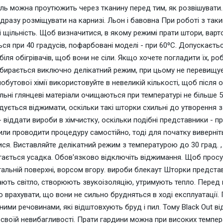
ль можна проутюжить через тканину перед тим, як розвішувати. 
дразу розміщувати на карнизі. Льон і бавовна При роботі з так
 і щільність. Щоб визначитися, в якому режимі прати штори, варто 
ся при 40 градусів, пофарбовані моделі - при 60⁰С. Допускаєть
біля обігрівачів, щоб вони не сіли. Якщо хочете погладити їх, роб
бирається виключно делікатний режим, при цьому не перевищує
обутової хімії використовуйте в невеликій кількості, щоб після
льні глянцеві матеріали очищаються при температурі не більше 50
ується віджимати, оскільки такі шторки схильні до утворення з
- віддати вироби в хімчистку, оскільки подібні представники - 
или проводити процедуру самостійно, тоді для початку виверніть 
ся. Виставляйте делікатний режим з температурою до 30 град. ,
гається усадка. Обов'язково відключіть віджимання. Щоб просу
альній поверхні, ворсом вгору. вироби блекаут Шторки представ
ють світло, створюють звукоізоляцію, утримують тепло. Перед 
о врахувати, що вони не сильно брудняться в ході експлуатації.
ними речовинами, які відштовхують бруд і пил. Тому Black Out ві
своїй невибагливості. Прати гардини можна при високих темпер