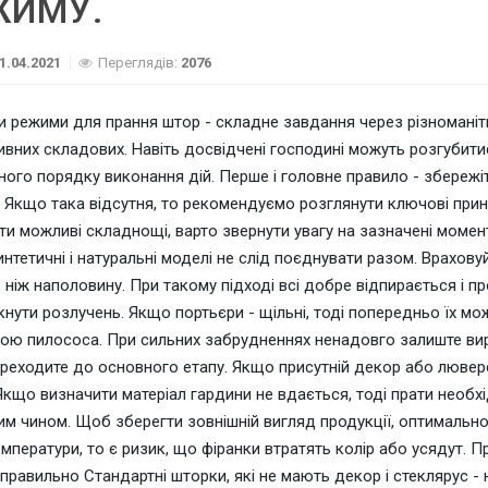
ЖИМУ.
1.04.2021
Переглядів:
2076
и режими для прання штор - складне завдання через різноманітн
вних складових. Навіть досвідчені господині можуть розгубитис
ного порядку виконання дій. Перше і головне правило - збережіт
 Якщо така відсутня, то рекомендуємо розглянути ключові при
и можливі складнощі, варто звернути увагу на зазначені момен
интетичні і натуральні моделі не слід поєднувати разом. Врахо
, ніж наполовину. При такому підході всі добре відпирається і п
нути розлучень. Якщо портьєри - щільні, тоді попередньо їх м
ю пилососа. При сильних забрудненнях ненадовго залиште виро
реходите до основного етапу. Якщо присутній декор або лювер
Якщо визначити матеріал гардини не вдається, тоді прати необх
м чином. Щоб зберегти зовнішній вигляд продукції, оптимальн
емператури, то є ризик, що фіранки втратять колір або усядут. П
правильно Стандартні шторки, які не мають декор і стеклярус - 