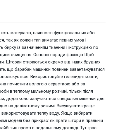
ість матеріалів, наявності функціональних або
я, так як кожен тип вимагає певних умов і
ь бирку із зазначенням тканини і інструкцією по
нципи очищення. Основні поради фахівців Щоб
ти: Шторки стираються окремо від інших брудних
вуйте, що барабан машинки повинен завантажуватися
рополіскується. Використовуйте гелевидні кошти,
ожна почистити вологою серветкою або за
би в теплому мильному розчині, тільки після
си, додатково залучаються спеціальні мішечки для
ідно на делікатному режимі. Висушувати краще
о використовувати теплу воду. Якщо вибирати
рямі моделі без прикрас: як прати штори в пральній
найбільш прості в подальшому догляді. Тут грає