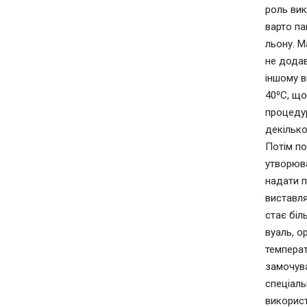
роль вик
варто па
льону. М
не додав
іншому в
40⁰С, що
процедур
декілько
Потім по
утворюва
надати п
виставля
стає біл
вуаль, о
температ
замочува
спеціаль
використ