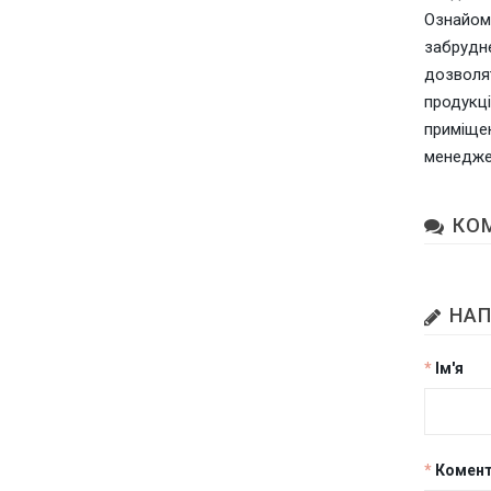
Ознайом
забрудне
дозволят
продукці
приміщен
менедже
КО
НАП
Ім'я
Комен