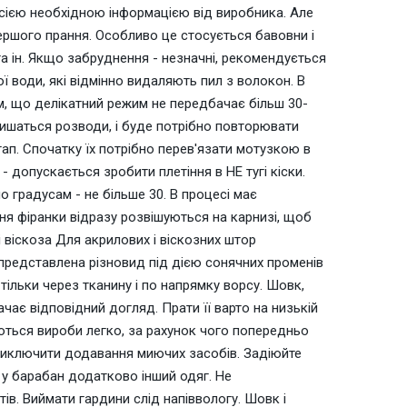
усією необхідною інформацією від виробника. Але
першого прання. Особливо це стосується бавовни і
та ін. Якщо забруднення - незначні, рекомендується
 води, які відмінно видаляють пил з волокон. В
им, що делікатний режим не передбачає більш 30-
ишаться розводи, і буде потрібно повторювати
ап. Спочатку їх потрібно перев'язати мотузкою в
- допускається зробити плетіння в НЕ тугі кіски.
о градусам - не більше 30. В процесі має
ння фіранки відразу розвішуються на карнизі, щоб
і віскоза Для акрилових і віскозних штор
представлена ​​різновид під дією сонячних променів
тільки через тканину і по напрямку ворсу. Шовк,
ачає відповідний догляд. Прати її варто на низькій
аються вироби легко, за рахунок чого попередньо
 виключити додавання миючих засобів. Задіюйте
ь у барабан додатково інший одяг. Не
ів. Виймати гардини слід напіввологу. Шовк і