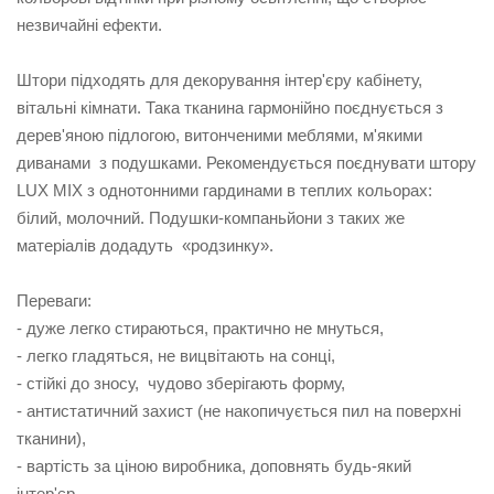
незвичайні ефекти.
Штори підходять для декорування інтер'єру кабінету,
вітальні кімнати. Така тканина гармонійно поєднується з
дерев'яною підлогою, витонченими меблями, м'якими
диванами з подушками. Рекомендується поєднувати штору
LUX MIX з однотонними гардинами в теплих кольорах:
білий, молочний. Подушки-компаньйони з таких же
матеріалів додадуть «родзинку».
Переваги:
- дуже легко стираються, практично не мнуться,
- легко гладяться, не вицвітають на сонці,
- стійкі до зносу, чудово зберігають форму,
- антистатичний захист (не накопичується пил на поверхні
тканини),
- вартість за ціною виробника, доповнять будь-який
інтер'єр.