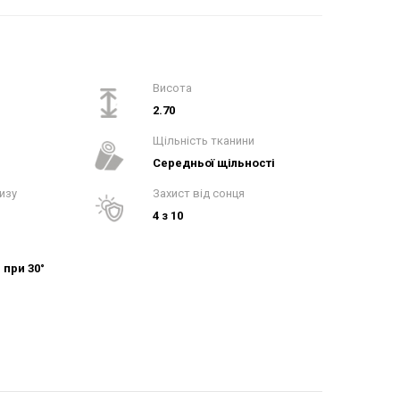
Висота
2.70
Щільність тканини
Середньої щільності
изу
Захист від сонця
4 з 10
при 30°