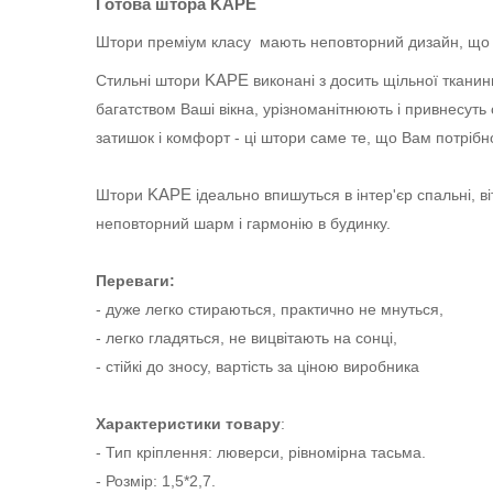
Готова штора KAPE
Штори
преміум класу мають неповторний дизайн, що д
KAPE
Стильні штори
виконані з досить щільної ткани
багатством Ваші вікна, урізноманітнюють і привнесут
затишок і комфорт - ці штори саме те, що Вам потрібно:
KAPE
Штори
ідеально впишуться в інтер'єр спальні, в
неповторний шарм і гармонію в будинку.
Переваги:
- дуже легко стираються, практично не мнуться,
- легко гладяться, не вицвітають на сонці,
- стійкі до зносу, вартість за ціною виробника
Характеристики товару
:
- Тип кріплення: люверси, рівномірна тасьма.
- Розмір: 1,5*2,7.