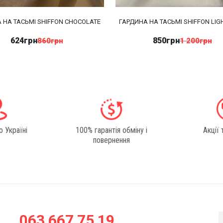
 НА ТАСЬМІ SHIFFON CHOCOLATE
ГАРДИНА НА ТАСЬМІ SHIFFON LIG
624грн
850грн
860грн
1 200грн
о Україні
100% гарантія обміну і
Акції 
повернення
063 667 75 19