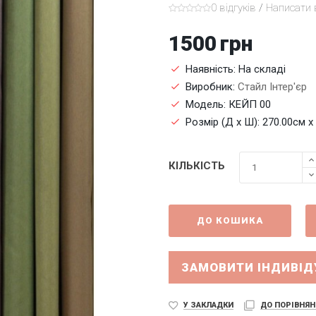
0 відгуків
/
Написати 
1500
грн
Наявність: На складі
Виробник:
Стайл Інтер'єр
Модель: КЕЙП 00
Розмір (Д x Ш): 270.00см x
КІЛЬКІСТЬ
ДО КОШИКА
ЗАМОВИТИ ІНДИВІ
У ЗАКЛАДКИ
ДО ПОРІВНЯН