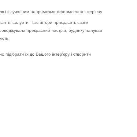
так і з сучасним напрямками оформлення інтер'єру.
гантні силуети. Такі штори прикрасять своїм
проводжувала прекрасний настрій, будинку панував
ість.
о підібрати їх до Вашого інтер'єру і створити