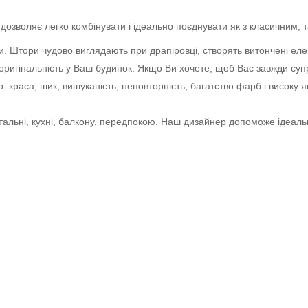
озволяє легко комбінувати і ідеально поєднувати як з класичним, 
ни. Штори чудово виглядають при драпіровці, створять витончені еле
ь оригінальність у Ваш будинок. Якщо Ви хочете, щоб Вас завжди су
 краса, шик, вишуканість, неповторність, багатство фарб і високу як
італьні, кухні, балкону, передпокою. Наш дизайнер допоможе ідеальн