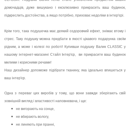
домочадців, дуже вишукано і ексклюзивно прикрасить ваш будинок,
підкреслить достоїнства, а якщо потрібно, приховає недоліки в інтер'єрі.
Крім того, така подушечка має деякий оздоровчий ефект, знімає втому і
стрес. Таку подушку можна придбати в якості цікавого подарунка своїм
рідним, а може і колезі по роботі! Купивши подушку Валик CLASSIC у
нашому інтернет-магазині Стайл Інтер'єр, ви прикрасите ваш будинок
милими і корисними речами!
Наш дизайнер допоможе підібрати тканину, яка ідеально впишеться у
ваш інтер'єр.
Одна з переваг цих виробів у тому, що вони завжди зберігають свій
зовнішній вигляд і властивості наповнювача, і ще:
не вигорають на сонце,
не вбирають вологу,
не линяють при пранні,