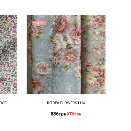
SALE
ROSE
ШТОРА FLOWERS LUX
886грн
979грн