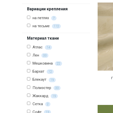
Вариации крепления
на петлях
7
на тесьме
112
Материал ткани
Атлас
14
Лен
33
Мешковина
22
Бархат
12
Блекаут
19
Полиэстер
33
Жаккард
19
Сетка
2
Софт
13