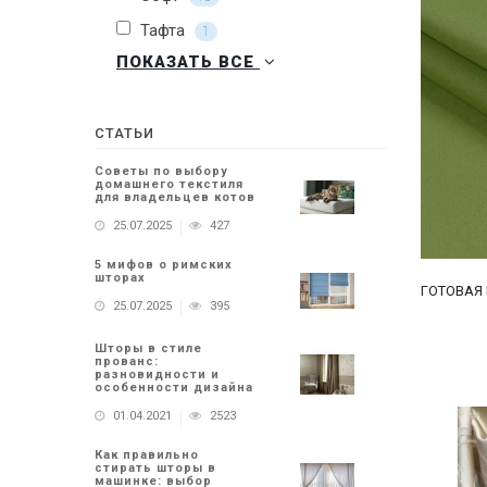
Тафта
1
ПОКАЗАТЬ ВСЕ
СТАТЬИ
Советы по выбору
домашнего текстиля
для владельцев котов
25.07.2025
427
5 мифов о римских
шторах
ГОТОВАЯ 
25.07.2025
395
Шторы в стиле
прованс:
разновидности и
особенности дизайна
01.04.2021
2523
Как правильно
стирать шторы в
машинке: выбор