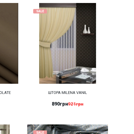
SALE
OLATE
ШТОРА MILENA VANIL
890грн
921грн
SALE