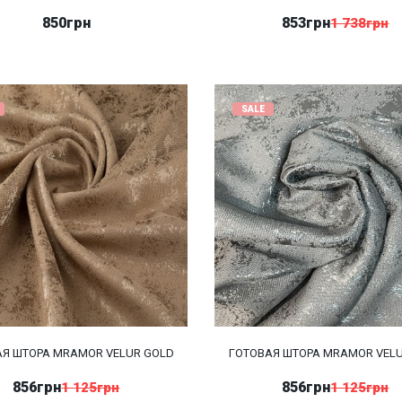
850грн
853грн
1 738грн
SALE
АЯ ШТОРА MRAMOR VELUR GOLD
ГОТОВАЯ ШТОРА MRAMOR VELU
856грн
856грн
1 125грн
1 125грн