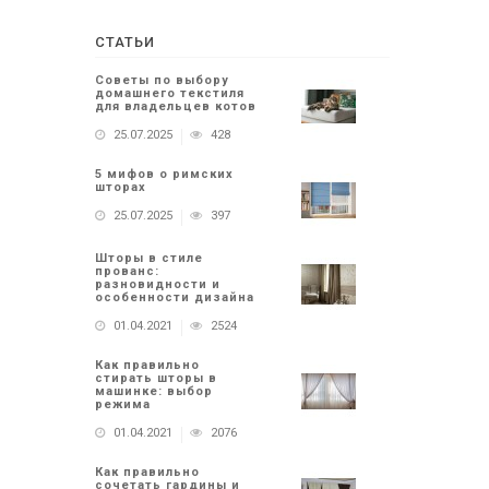
СТАТЬИ
Советы по выбору
домашнего текстиля
для владельцев котов
25.07.2025
428
5 мифов о римских
шторах
25.07.2025
397
Шторы в стиле
прованс:
разновидности и
особенности дизайна
01.04.2021
2524
Как правильно
стирать шторы в
машинке: выбор
режима
01.04.2021
2076
Как правильно
сочетать гардины и