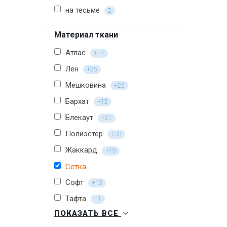
на тесьме
2
Материал ткани
Атлас
+14
Лен
+36
Мешковина
+25
Бархат
+12
Блекаут
+21
Полиэстер
+33
Жаккард
+19
Сетка
Софт
+13
Тафта
+1
ПОКАЗАТЬ ВСЕ