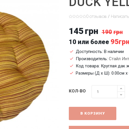
DUCK YEL
0 отзывов
/
Написат
145
грн
190
грн
95гр
10 или более
Доступность: В наличии
Производитель:
Стайл Ин
Код товара: Круглая дак 
Размеры (Д x Ш): 0.00см x
КОЛ-ВО
В КОРЗИНУ