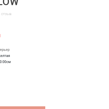
LOW
ь отзыв
н
терьер
желтая
 0.00см